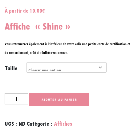
À partir de
10.00
€
Affiche « Shine »
Vous retrouverez également à l’intérieur de votre colis une petite carte de certification et
de remerciement, créé et réalisé avec amour.
Taille
quantité
AJOUTER AU PANIER
de
Affiche
UGS :
ND
Catégorie :
Affiches
Shine